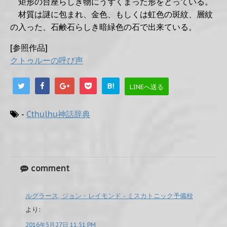
矩形の台座らしき物にうずくまった形をとっている。
材質は謎に包まれ、金色、もしくは虹色の斑紋、層紋
の入った、石鹸石らしき暗緑色の石で出来ている。
[参照作品]
クトゥルーの呼び声
B!
LINEへ送る
-
Cthulhu神話辞典
comment
ルグラース, ジョン・レイモンド - ミスカトニック予備校
より:
2016年5月27日 11:51 PM