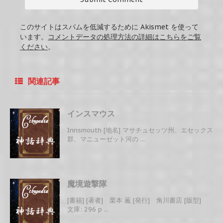
このサイトはスパムを低減するために Akismet を使って
います。
コメントデータの処理方法の詳細はこちらをご覧
ください
。
関連記事
インスマウス
Innsmouth [地名] マサチュセッツ州、エセックス
群、マニューゼット河の ...
魔境遊撃隊
[書籍] [著者] 栗本 薫 [発行] 角川書店 [版型]
文庫: 296 p ...