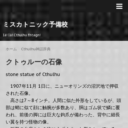
ミスカトニック予備校
Iä! Iä! Cthulhu fhtagn!
ホーム
>
Cthulhu神話辞典
>
クトゥルーの石像
stone statue of Cthulhu
1907年11月 1日に、ニューオリンズの沼沢地で押収
された石像。
高さは7～8インチ。人間に似た外形をしているが、頭
部は蛸に似て顔に触腕が多数あり、胴はゴム状で鱗に覆
われ、前後の脚には巨大な鉤爪が備わった、背中に細長
い翼を持つ怪物の像。