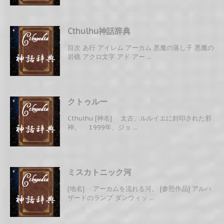
Cthulhu神話辞典
目次 あ行 アイレム アーカム 悪魔の落し子 悪魔の
岩礁 アクロ文字 アド アー ...
クトゥルー
Cthulhu [神名] 太古、ルルイエに封印された邪
神。 1999年、ジョ ...
ミスカトニック河
[地名] アーカムを流れる河。 [参照作品] アルハ
ザードのランプ ダンウィッ ...