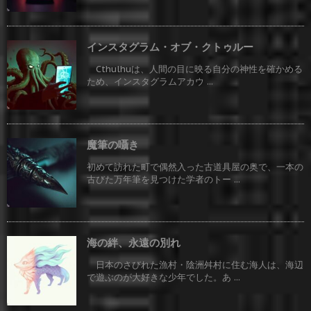
インスタグラム・オブ・クトゥルー
Cthulhuは、人間の目に映る自分の神性を確かめる
ため、インスタグラムアカウ ...
魔筆の囁き
初めて訪れた町で偶然入った古道具屋の奥で、一本の
古びた万年筆を見つけた学者のトー ...
海の絆、永遠の別れ
日本のさびれた漁村・陰洲舛村に住む海人は、海辺
で遊ぶのが大好きな少年でした。あ ...