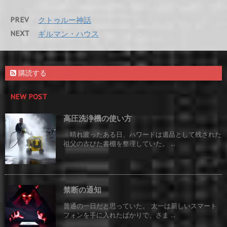
PREV
クトゥルー神話
NEXT
ギルマン・ハウス
購読する
NEW POST
高圧洗浄機の使い方
晴れ渡ったある日、ハワードは遺品として残された
祖父の古びた書棚を整理していた。 ...
禁断の通知
普通の一日だと思っていた。 太一は新しいスマート
フォンを手に入れたばかりで、さま ...