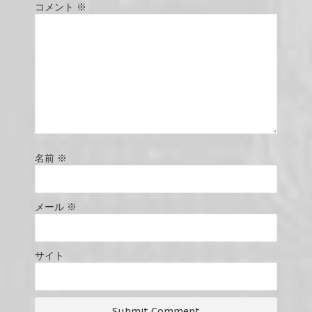
コメント
※
名前
※
メール
※
サイト