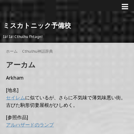
ミスカトニック予備校
Iä! Iä! Cthulhu fhtagn!
ホーム
>
Cthulhu神話辞典
>
アーカム
Arkham
[地名]
セイレム
に似ているが、さらに不気味で薄気味悪い街。
古びた駒形切妻屋根がひしめく。
[参照作品]
アルハザードのランプ