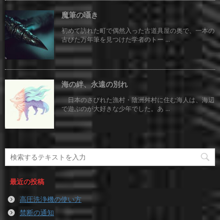
魔筆の囁き
初めて訪れた町で偶然入った古道具屋の奥で、一本の
古びた万年筆を見つけた学者のトー ...
海の絆、永遠の別れ
日本のさびれた漁村・陰洲舛村に住む海人は、海辺
で遊ぶのが大好きな少年でした。あ ...
最近の投稿
高圧洗浄機の使い方
禁断の通知