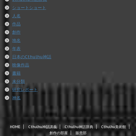
ショートショート
人名
作品
創作
地名
年表
日本のCthulhu神話
映像作品
書籍
未分類
研究レポート
神名
HOME
Cthulhu神話講義
Cthulhu神話辞典
Cthulhu美術館
創作の部屋
販売部