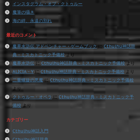
インスタグラム・オブ・クトゥルー
魔筆の囁き
海の絆、永遠の別れ
最近のコメント
魔界水滸伝 アドベンチャー・ゲームブック
に
Cthulhu神話辞
典 - ミスカトニック予備校
より
魔界水滸伝
に
Cthulhu神話辞典 - ミスカトニック予備校
より
ALICIA・Y
に
Cthulhu神話辞典 - ミスカトニック予備校
より
二重螺旋の悪魔
に
Cthulhu神話辞典 - ミスカトニック予備校
より
クトゥルー・オペラ
に
Cthulhu神話辞典 - ミスカトニック予
備校
より
カテゴリー
Cthulhu神話入門
Cthulhu神話辞典