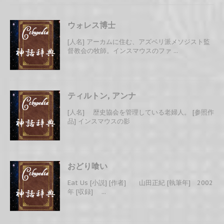
ウォレス博士
[人名] アーカムに住む、アズベリ派メソジスト監
督教会の牧師。インスマウスのファ ...
ティルトン, アンナ
[人名] 歴史協会を管理している老婦人。 [参照作
品] インスマウスの影
おどり喰い
Eat Us [小説] [作者] 山田正紀 [執筆年] 2002
年 [収録] ...