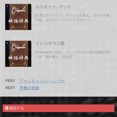
エリオット, マット
[人名] オーベッド・マーシュの友人。カナカイ族
の島、およびインスマウスでオーベ ...
インスマウス面
Innsmouth look インスマウスの住人独特の顔
つき。額が狭く、目は見 ...
PREV
アーミティッジ, ヘンリー
NEXT
悪魔の岩礁
購読する