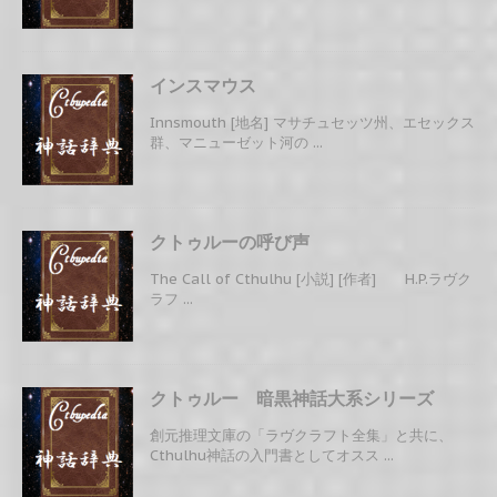
インスマウス
Innsmouth [地名] マサチュセッツ州、エセックス
群、マニューゼット河の ...
クトゥルーの呼び声
The Call of Cthulhu [小説] [作者] H.P.ラヴク
ラフ ...
クトゥルー 暗黒神話大系シリーズ
創元推理文庫の「ラヴクラフト全集」と共に、
Cthulhu神話の入門書としてオスス ...