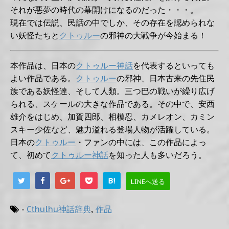
それが悪夢の時代の幕開けになるのだった・・・。
現在では伝説、民話の中でしか、その存在を認められな
い妖怪たちと
クトゥルー
の邪神の大戦争が今始まる！
本作品は、日本の
クトゥルー神話
を代表するといっても
よい作品である。
クトゥルー
の邪神、日本古来の先住民
族である妖怪達、そして人類。三つ巴の戦いが繰り広げ
られる、スケールの大きな作品である。その中で、安西
雄介をはじめ、加賀四郎、相模忍、カメレオン、カミン
スキー少佐など、魅力溢れる登場人物が活躍している。
日本の
クトゥルー
・ファンの中には、この作品によっ
て、初めて
クトゥルー神話
を知った人も多いだろう。
B!
LINEへ送る
-
Cthulhu神話辞典
,
作品