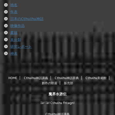
地名
年表
日本のCthulhu神話
映像作品
書籍
未分類
研究レポート
神名
HOME
Cthulhu神話講義
Cthulhu神話辞典
Cthulhu美術館
創作の部屋
販売部
魔界水滸伝
Iä! Iä! Cthulhu fhtagn!
Cthulhu神話講義