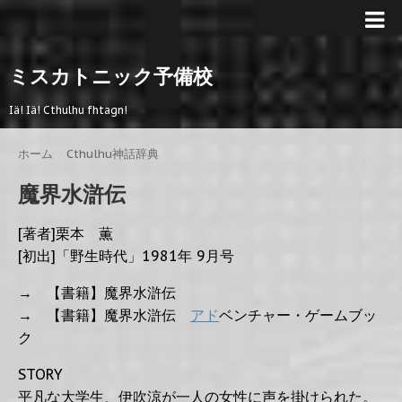
ミスカトニック予備校
Iä! Iä! Cthulhu fhtagn!
ホーム
>
Cthulhu神話辞典
>
魔界水滸伝
[著者]栗本 薫
[初出]「野生時代」1981年 9月号
→ 【書籍】魔界水滸伝
→ 【書籍】魔界水滸伝
アド
ベンチャー・ゲームブッ
ク
STORY
平凡な大学生、伊吹涼が一人の女性に声を掛けられた。