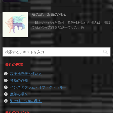
海の絆、永遠の別れ
日本のさびれた漁村・陰洲舛村に住む海人は、海辺
で遊ぶのが大好きな少年でした。あ ...
最近の投稿
高圧洗浄機の使い方
禁断の通知
インスタグラム・オブ・クトゥルー
魔筆の囁き
海の絆、永遠の別れ
最近のコメント