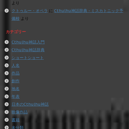
より
クトゥルー・オペラ
に
Cthulhu神話辞典 - ミスカトニック予
備校
より
カテゴリー
Cthulhu神話入門
Cthulhu神話辞典
ショートショート
人名
作品
創作
地名
年表
日本のCthulhu神話
映像作品
書籍
未分類