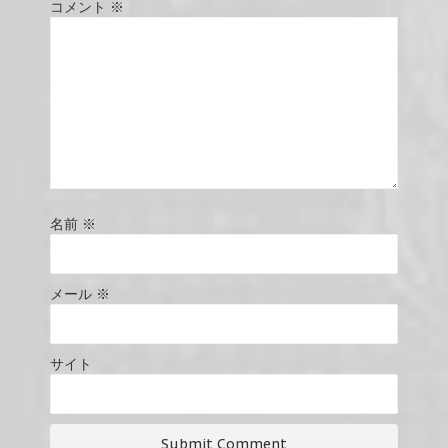
コメント
※
名前
※
メール
※
サイト