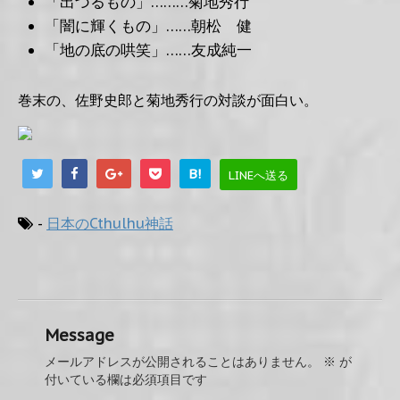
「出づるもの」………菊地秀行
「闇に輝くもの」……朝松 健
「地の底の哄笑」……友成純一
巻末の、佐野史郎と菊地秀行の対談が面白い。
B!
LINEへ送る
-
日本のCthulhu神話
Message
メールアドレスが公開されることはありません。
※
が
付いている欄は必須項目です