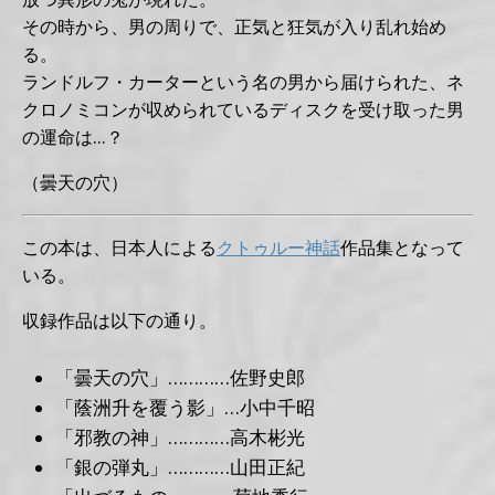
その時から、男の周りで、正気と狂気が入り乱れ始め
る。
ランドルフ・カーターという名の男から届けられた、ネ
クロノミコンが収められているディスクを受け取った男
の運命は…？
（曇天の穴）
この本は、日本人による
クトゥルー神話
作品集となって
いる。
収録作品は以下の通り。
「曇天の穴」…………佐野史郎
「蔭洲升を覆う影」…小中千昭
「邪教の神」…………高木彬光
「銀の弾丸」…………山田正紀