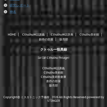
研究レポート
神名
HOME
Cthulhu神話講義
Cthulhu神話辞典
Cthulhu美術館
創作の部屋
販売部
クトゥルー怪異録
Iä! Iä! Cthulhu fhtagn!
Cthulhu神話講義
Cthulhu美術館
Cthulhu美術館倉庫
創作の部屋
販売部
Copyright© ミスカトニック予備校 , 2026 All Rights Reserved.
powered by
STINGER