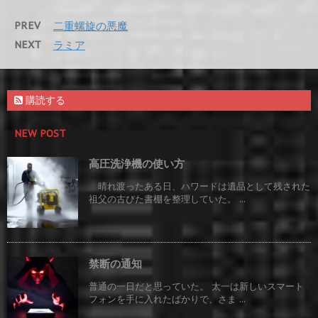
PREV
二重螺旋の悪魔
NEXT
ラミア
購読する
NEW POST
高圧洗浄機の使い方
晴れ渡ったある日、ハワードは遺品として残された
祖父の古びた書棚を整理していた。 ...
禁断の通知
普通の一日だと思っていた。 太一は新しいスマート
フォンを手に入れたばかりで、さま ...