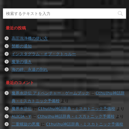
最近の投稿
高圧洗浄機の使い方
禁断の通知
インスタグラム・オブ・クトゥルー
魔筆の囁き
海の絆、永遠の別れ
最近のコメント
魔界水滸伝 アドベンチャー・ゲームブック
に
Cthulhu神話辞
典 - ミスカトニック予備校
より
魔界水滸伝
に
Cthulhu神話辞典 - ミスカトニック予備校
より
ALICIA・Y
に
Cthulhu神話辞典 - ミスカトニック予備校
より
二重螺旋の悪魔
に
Cthulhu神話辞典 - ミスカトニック予備校