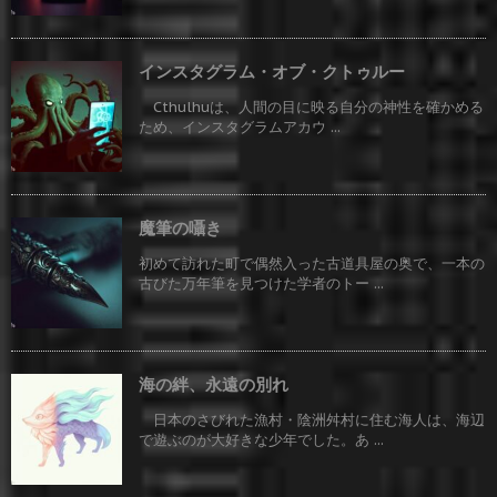
インスタグラム・オブ・クトゥルー
Cthulhuは、人間の目に映る自分の神性を確かめる
ため、インスタグラムアカウ ...
魔筆の囁き
初めて訪れた町で偶然入った古道具屋の奥で、一本の
古びた万年筆を見つけた学者のトー ...
海の絆、永遠の別れ
日本のさびれた漁村・陰洲舛村に住む海人は、海辺
で遊ぶのが大好きな少年でした。あ ...