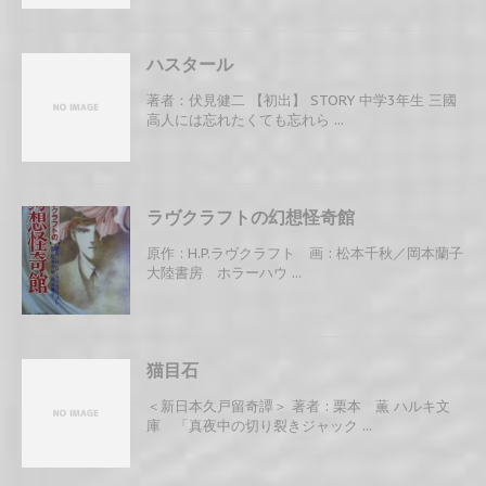
ハスタール
著者：伏見健二 【初出】 STORY 中学3年生 三國
高人には忘れたくても忘れら ...
ラヴクラフトの幻想怪奇館
原作 : H.P.ラヴクラフト 画 : 松本千秋／岡本蘭子
大陸書房 ホラーハウ ...
猫目石
＜新日本久戸留奇譚＞ 著者 : 栗本 薫 ハルキ文
庫 「真夜中の切り裂きジャック ...