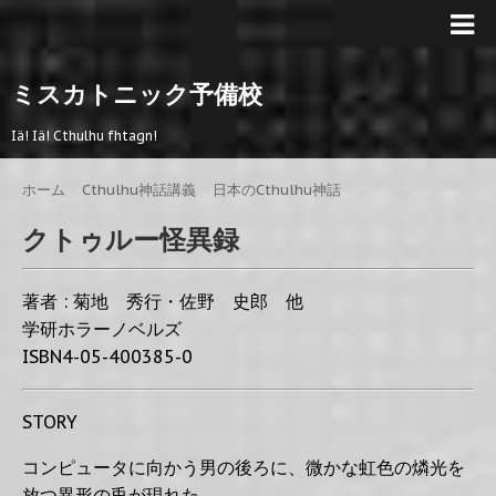
ミスカトニック予備校
Iä! Iä! Cthulhu fhtagn!
ホーム
>
Cthulhu神話講義
>
日本のCthulhu神話
>
クトゥルー怪異録
著者 : 菊地 秀行・佐野 史郎 他
学研ホラーノベルズ
ISBN4-05-400385-0
STORY
コンピュータに向かう男の後ろに、微かな虹色の燐光を
放つ異形の兎が現れた。