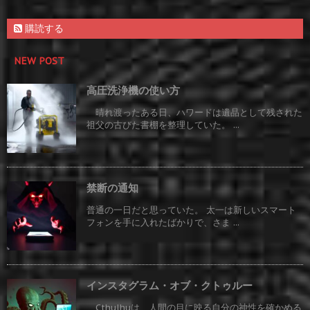
購読する
NEW POST
高圧洗浄機の使い方
晴れ渡ったある日、ハワードは遺品として残された
祖父の古びた書棚を整理していた。 ...
禁断の通知
普通の一日だと思っていた。 太一は新しいスマート
フォンを手に入れたばかりで、さま ...
インスタグラム・オブ・クトゥルー
Cthulhuは、人間の目に映る自分の神性を確かめる