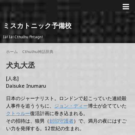
ミスカトニック予備校
Iä! Iä! Cthulhu fhtagn!
ホーム
>
Cthulhu神話辞典
>
犬丸大丞
[人名]
Daisuke Inumaru
日本のジャーナリスト。ロンドンで起こっていた連続殺
人事件を追ううちに、
ジョン・ディー
博士が企てていた
クトゥルー
復活計画に巻き込まれる。
その招待は、狼男（
封印守護者
）で、満月の夜にはすご
い力を発揮する。12世紀の生まれ。