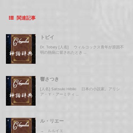
関連記事
トビイ
Dr. Tobey [人名] ウィルコックス青年が原因不
明の熱病に冒されたとき ...
響さつき
[人名] Satsuki Hibiki 日本の小説家。アリシ
ア・Ｙ・アーミティ ...
ル・リエー
→ ルルイエ