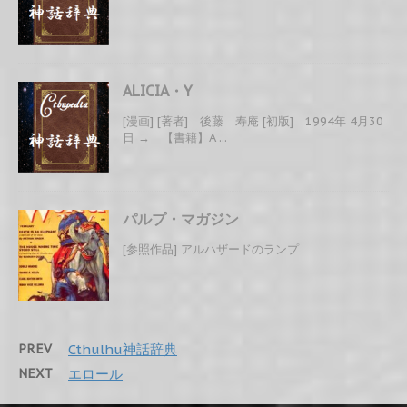
ALICIA・Y
[漫画] [著者] 後藤 寿庵 [初版] 1994年 4月30
日 → 【書籍】A ...
パルプ・マガジン
[参照作品] アルハザードのランプ
PREV
Cthulhu神話辞典
NEXT
エロール