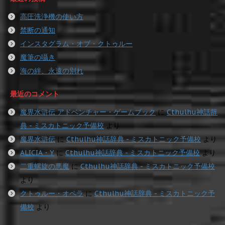
高圧洗浄機の使い方
禁断の通知
インスタグラム・オブ・クトゥルー
魔筆の囁き
海の絆、永遠の別れ
最近のコメント
魔界水滸伝 アドベンチャー・ゲームブック
に
Cthulhu神話辞
典 - ミスカトニック予備校
より
魔界水滸伝
に
Cthulhu神話辞典 - ミスカトニック予備校
より
ALICIA・Y
に
Cthulhu神話辞典 - ミスカトニック予備校
より
二重螺旋の悪魔
に
Cthulhu神話辞典 - ミスカトニック予備校
より
クトゥルー・オペラ
に
Cthulhu神話辞典 - ミスカトニック予
備校
より