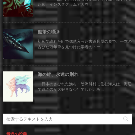
ため、インスタグラムアカウ ...
魔筆の囁き
初めて訪れた町で偶然入った古道具屋の奥で、一本の
古びた万年筆を見つけた学者のトー ...
海の絆、永遠の別れ
日本のさびれた漁村・陰洲舛村に住む海人は、海辺
で遊ぶのが大好きな少年でした。あ ...
最近の投稿