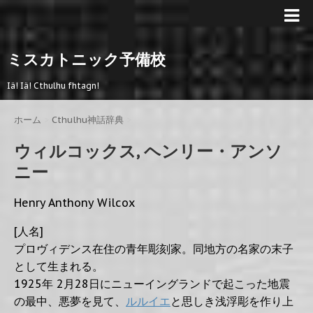
ミスカトニック予備校
Iä! Iä! Cthulhu fhtagn!
ホーム
>
Cthulhu神話辞典
>
ウィルコックス, ヘンリー・アンソ
ニー
Henry Anthony Wilcox
[人名]
プロヴィデンス在住の青年彫刻家。同地方の名家の末子
として生まれる。
1925年 2月28日にニューイングランドで起こった地震
の最中、悪夢を見て、
ルルイエ
と思しき浅浮彫を作り上