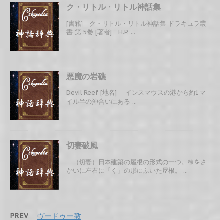
ク・リトル・リトル神話集
[書籍] ク・リトル・リトル神話集 ドラキュラ叢
書 第 5巻 [著者] H.P. ...
悪魔の岩礁
Devil Reef [地名] インスマウスの港から約1マ
イル半の沖合いにある ...
切妻破風
（切妻）日本建築の屋根の形式の一つ。棟をさ
かいに左右に「く」の形にふいた屋根。 ...
PREV
ヴードゥー教