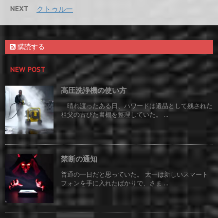
NEXT
クトゥルー
購読する
NEW POST
高圧洗浄機の使い方
晴れ渡ったある日、ハワードは遺品として残された
祖父の古びた書棚を整理していた。 ...
禁断の通知
普通の一日だと思っていた。 太一は新しいスマート
フォンを手に入れたばかりで、さま ...