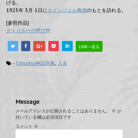
げる。
1925年 3月 1日に
エインジェル教授
のもとを訪れる。
[参照作品]
クトゥルーの呼び声
B!
LINEへ送る
-
Cthulhu神話辞典
,
人名
Message
メールアドレスが公開されることはありません。
※
が
付いている欄は必須項目です
コメント
※