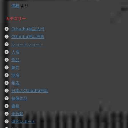
備校
より
カテゴリー
Cthulhu神話入門
Cthulhu神話辞典
ショートショート
人名
作品
創作
地名
年表
日本のCthulhu神話
映像作品
書籍
未分類
研究レポート