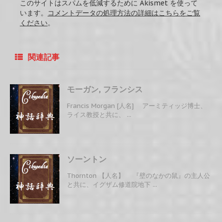
このサイトはスパムを低減するために Akismet を使って
います。
コメントデータの処理方法の詳細はこちらをご覧
ください
。
関連記事
モーガン, フランシス
Francis Morgan [人名] アーミティッジ博士、
ライス教授と共に、 ...
ソーントン
Thornton 【人名】 『壁のなかの鼠』の主人公
と共に、イグザム修道院地下 ...