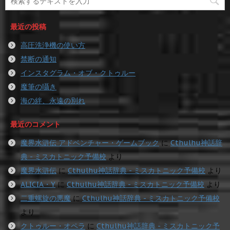
最近の投稿
高圧洗浄機の使い方
禁断の通知
インスタグラム・オブ・クトゥルー
魔筆の囁き
海の絆、永遠の別れ
最近のコメント
魔界水滸伝 アドベンチャー・ゲームブック
に
Cthulhu神話辞
典 - ミスカトニック予備校
より
魔界水滸伝
に
Cthulhu神話辞典 - ミスカトニック予備校
より
ALICIA・Y
に
Cthulhu神話辞典 - ミスカトニック予備校
より
二重螺旋の悪魔
に
Cthulhu神話辞典 - ミスカトニック予備校
より
クトゥルー・オペラ
に
Cthulhu神話辞典 - ミスカトニック予