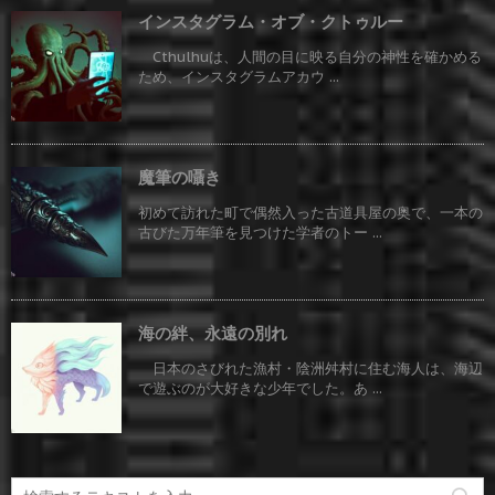
インスタグラム・オブ・クトゥルー
Cthulhuは、人間の目に映る自分の神性を確かめる
ため、インスタグラムアカウ ...
魔筆の囁き
初めて訪れた町で偶然入った古道具屋の奥で、一本の
古びた万年筆を見つけた学者のトー ...
海の絆、永遠の別れ
日本のさびれた漁村・陰洲舛村に住む海人は、海辺
で遊ぶのが大好きな少年でした。あ ...