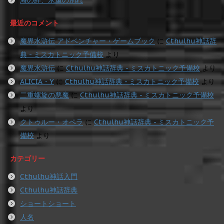
最近のコメント
魔界水滸伝 アドベンチャー・ゲームブック
に
Cthulhu神話辞
典 - ミスカトニック予備校
より
魔界水滸伝
に
Cthulhu神話辞典 - ミスカトニック予備校
より
ALICIA・Y
に
Cthulhu神話辞典 - ミスカトニック予備校
より
二重螺旋の悪魔
に
Cthulhu神話辞典 - ミスカトニック予備校
より
クトゥルー・オペラ
に
Cthulhu神話辞典 - ミスカトニック予
備校
より
カテゴリー
Cthulhu神話入門
Cthulhu神話辞典
ショートショート
人名