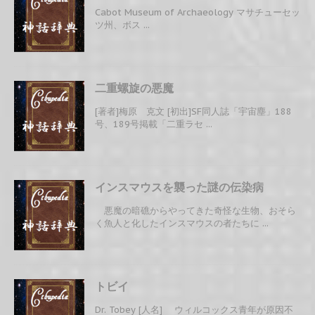
Cabot Museum of Archaeology マサチューセッ
ツ州、ボス ...
二重螺旋の悪魔
[著者]梅原 克文 [初出]SF同人誌「宇宙塵」188
号、189号掲載「二重ラセ ...
インスマウスを襲った謎の伝染病
悪魔の暗礁からやってきた奇怪な生物、おそら
く魚人と化したインスマウスの者たちに ...
トビイ
Dr. Tobey [人名] ウィルコックス青年が原因不