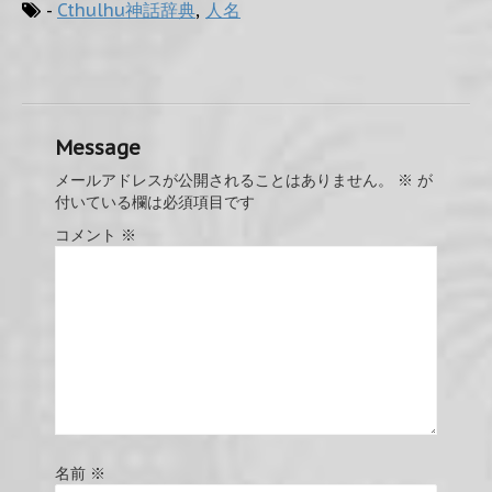
-
Cthulhu神話辞典
,
人名
Message
メールアドレスが公開されることはありません。
※
が
付いている欄は必須項目です
コメント
※
名前
※