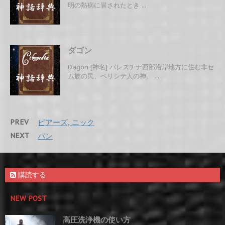
明の熱病に冒されたとき ...
ダゴン
Dagon [神名] パレスチナ西部沿岸地方に住む非セ
ム族の民、ペリシテ人の神。 ...
PREV
ピアーズ, ニック
NEXT
パン
購読する
NEW POST
高圧洗浄機の使い方