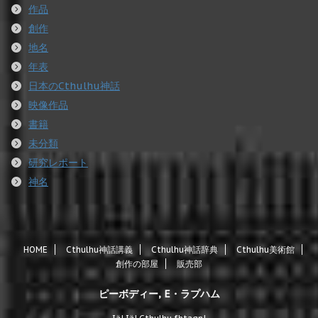
作品
創作
地名
年表
日本のCthulhu神話
映像作品
書籍
未分類
研究レポート
神名
HOME
Cthulhu神話講義
Cthulhu神話辞典
Cthulhu美術館
創作の部屋
販売部
ピーボディー, E・ラプハム