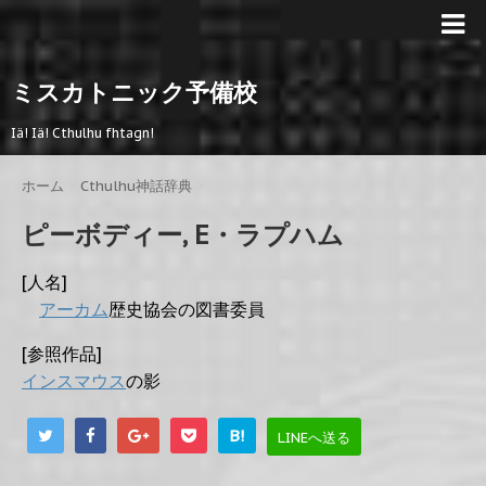
ミスカトニック予備校
Iä! Iä! Cthulhu fhtagn!
ホーム
>
Cthulhu神話辞典
>
ピーボディー, E・ラプハム
[人名]
アーカム
歴史協会の図書委員
[参照作品]
インスマウス
の影
B!
LINEへ送る