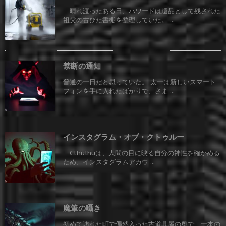
晴れ渡ったある日、ハワードは遺品として残された
祖父の古びた書棚を整理していた。 ...
禁断の通知
普通の一日だと思っていた。 太一は新しいスマート
フォンを手に入れたばかりで、さま ...
インスタグラム・オブ・クトゥルー
Cthulhuは、人間の目に映る自分の神性を確かめる
ため、インスタグラムアカウ ...
魔筆の囁き
初めて訪れた町で偶然入った古道具屋の奥で、一本の