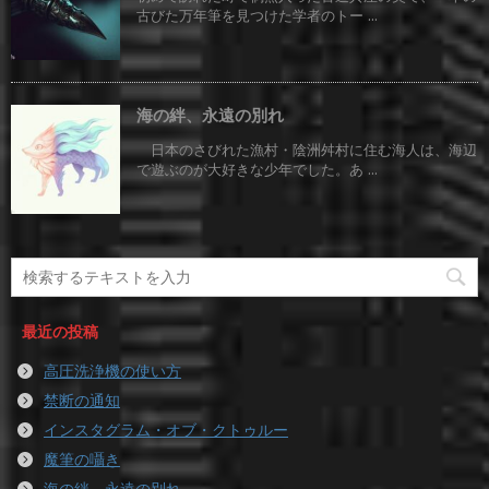
古びた万年筆を見つけた学者のトー ...
海の絆、永遠の別れ
日本のさびれた漁村・陰洲舛村に住む海人は、海辺
で遊ぶのが大好きな少年でした。あ ...
最近の投稿
高圧洗浄機の使い方
禁断の通知
インスタグラム・オブ・クトゥルー
魔筆の囁き
海の絆、永遠の別れ