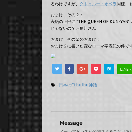
るわけですが、
クトゥルー・オペラ
同様、も
おまけ その２：
表紙の上部に "THE QUEEN OF KUN-YAN
じゃないの？＞角川さん
おまけ その２のおまけ：
おまけ２に書いた変なローマ字表記の件ですが
B!
LINE
-
日本のCthulhu神話
Message
メールアドレスが公開されることはあ