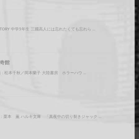
ORY 中学3年生 三國高人には忘れたくても忘れら ...
奇館
画 : 松本千秋／岡本蘭子 大陸書房 ホラーハウ ...
: 栗本 薫 ハルキ文庫 「真夜中の切り裂きジャック ...