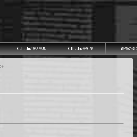
Cthulhu神話辞典
Cthulhu美術館
創作の部
神話
>