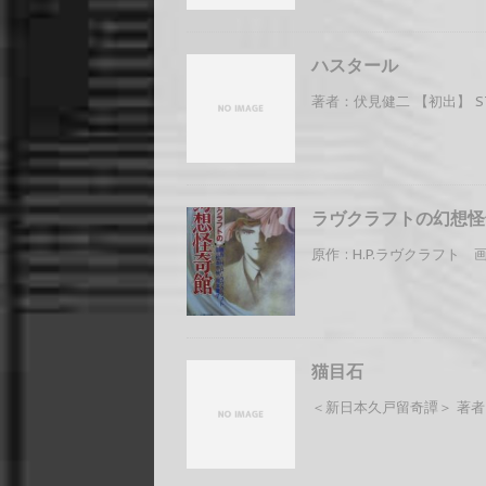
ハスタール
著者：伏見健二 【初出】 ST
ラヴクラフトの幻想怪
原作 : H.P.ラヴクラフト 
猫目石
＜新日本久戸留奇譚＞ 著者 