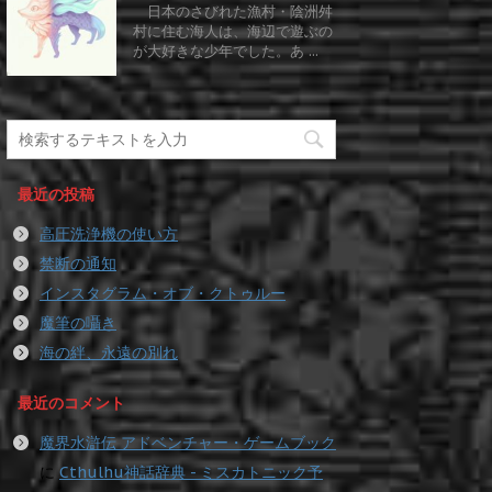
日本のさびれた漁村・陰洲舛
村に住む海人は、海辺で遊ぶの
が大好きな少年でした。あ ...
最近の投稿
高圧洗浄機の使い方
禁断の通知
インスタグラム・オブ・クトゥルー
魔筆の囁き
海の絆、永遠の別れ
最近のコメント
魔界水滸伝 アドベンチャー・ゲームブック
に
Cthulhu神話辞典 - ミスカトニック予