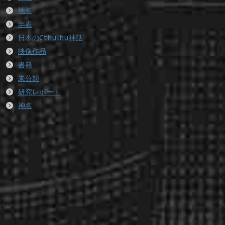
地名
年表
日本のCthulhu神話
映像作品
書籍
未分類
研究レポート
神名