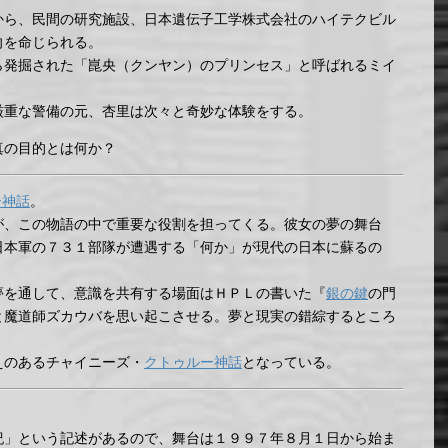
から、民間の研究施設、日本遺伝子工学株式会社のハイテクビル
向を命じられる。
ら発掘された「崑央（クンヤン）のプリンセス」と呼ばれるミイ
厳重な警備の元、杏里は次々と奇妙な体験をする。
真の目的とは何か？
ー神話
。
が、この物語の中で重要な役割を担ってくる。彼女の夢の舞台
日本軍の７３１部隊が遭遇する「何か」が現代の日本に蘇るの
夢を通して、意識を共有する場面はＨＰＬの書いた『
銀の鍵
の門
と魔道師ズカウバを思い起こさせる。夢と現実の錯綜するところ
えのあるチャイニーズ・
クトゥルー神話
となっている。
紀」という記述があるので、舞台は１９９７年８月１日から始ま