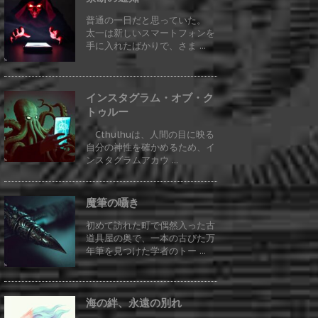
普通の一日だと思っていた。
太一は新しいスマートフォンを
手に入れたばかりで、さま ...
インスタグラム・オブ・ク
トゥルー
Cthulhuは、人間の目に映る
自分の神性を確かめるため、イ
ンスタグラムアカウ ...
魔筆の囁き
初めて訪れた町で偶然入った古
道具屋の奥で、一本の古びた万
年筆を見つけた学者のトー ...
海の絆、永遠の別れ