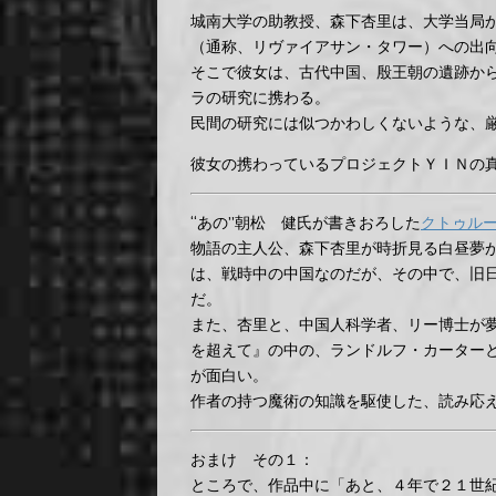
城南大学の助教授、森下杏里は、大学当局
（通称、リヴァイアサン・タワー）への出
そこで彼女は、古代中国、殷王朝の遺跡か
ラの研究に携わる。
民間の研究には似つかわしくないような、
彼女の携わっているプロジェクトＹＩＮの
“あの”朝松 健氏が書きおろした
クトゥル
物語の主人公、森下杏里が時折見る白昼夢
は、戦時中の中国なのだが、その中で、旧
だ。
また、杏里と、中国人科学者、リー博士が
を超えて』の中の、ランドルフ・カーター
が面白い。
作者の持つ魔術の知識を駆使した、読み応
おまけ その１：
ところで、作品中に「あと、４年で２１世