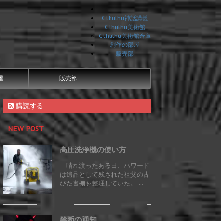
Cthulhu神話講義
Cthulhu美術館
Cthulhu美術館倉庫
創作の部屋
販売部
屋
販売部
購読する
NEW POST
高圧洗浄機の使い方
晴れ渡ったある日、ハワード
は遺品として残された祖父の古
びた書棚を整理していた。 ...
禁断の通知