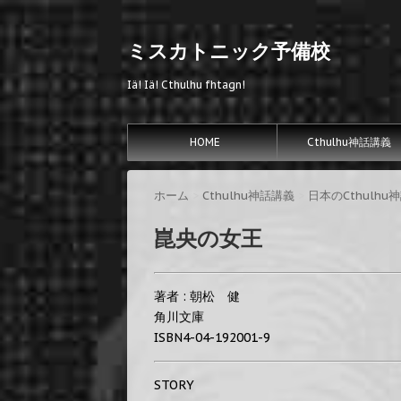
ミスカトニック予備校
Iä! Iä! Cthulhu fhtagn!
HOME
Cthulhu神話講義
ホーム
>
Cthulhu神話講義
>
日本のCthulhu
崑央の女王
著者 : 朝松 健
角川文庫
ISBN4-04-192001-9
STORY