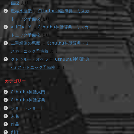
備校
より
魔界水滸伝
に
Cthulhu神話辞典 - ミスカ
トニック予備校
より
ALICIA・Y
に
Cthulhu神話辞典 - ミスカ
トニック予備校
より
二重螺旋の悪魔
に
Cthulhu神話辞典 - ミ
スカトニック予備校
より
クトゥルー・オペラ
に
Cthulhu神話辞典
- ミスカトニック予備校
より
カテゴリー
Cthulhu神話入門
Cthulhu神話辞典
ショートショート
人名
作品
創作